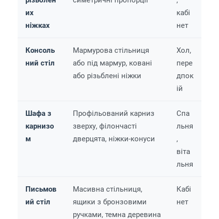
різьблен
симетричні пропорції
,
их
кабі
ніжках
нет
Консоль
Мармурова стільниця
Хол,
ний стіл
або під мармур, ковані
пере
або різьблені ніжки
дпок
ій
Шафа з
Профільований карниз
Спа
карнизо
зверху, філончасті
льня
м
дверцята, ніжки-конуси
,
віта
льня
Письмов
Масивна стільниця,
Кабі
ий стіл
ящики з бронзовими
нет
ручками, темна деревина