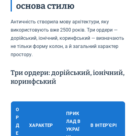
основа стилю
Античність створила мову архітектури, яку
використовують вже 2500 років. Три ордери —
дорійський, іонічний, коринфський — визначають
не тільки форму колон, а й загальний характер
простору.
Три ордери: дорійський, іонічний,
коринфський
О
ПРИК
Р
ЛАД В
Д
ХАРАКТЕР
В ІНТЕР’ЄРІ
УКРАЇ
Е