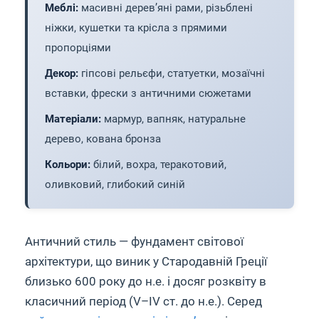
Меблі:
масивні дерев’яні рами, різьблені
ніжки, кушетки та крісла з прямими
пропорціями
Декор:
гіпсові рельєфи, статуетки, мозаїчні
вставки, фрески з античними сюжетами
Матеріали:
мармур, вапняк, натуральне
дерево, кована бронза
Кольори:
білий, вохра, теракотовий,
оливковий, глибокий синій
Античний стиль — фундамент світової
архітектури, що виник у Стародавній Греції
близько 600 року до н.е. і досяг розквіту в
класичний період (V–IV ст. до н.е.). Серед