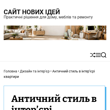
S
САЙТ НОВИХ ІДЕЙ
k
Практичні рішення для дому, меблів та ремонту
i
p
t
o
c
S
M
S
o
h
e
e
n
u
n
a
Головна
•
Дизайн та інтер'єр
•
Античний стиль в інтер’єрі
t
ff
u
r
квартири
l
c
e
e
h
n
Античний стиль в
t
інтер’єрі