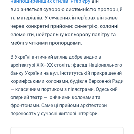
найпоширеніших стилів інтерʼєру
він
вирізняється суворою системністю пропорцій
та матеріалів. У сучасних інтер’єрах він живе
через конкретні прийоми: симетрію, колонні
елементи, нейтральну кольорову палітру та
меблі з чіткими пропорціями.
В Україні античний вплив добре видно в
архітектурі XIX–XX століть: фасад Національного
банку України на вул. Інститутській прикрашений
коринфськими колонами, будівля Верховної Ради
— класичним портиком з пілястрами, Одеський
оперний театр — іонічними колонами та
фронтонами. Саме ці прийоми архітектори
переносять у сучасні житлові інтер’єри.