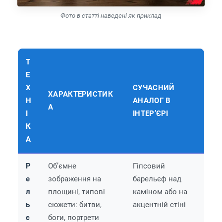
Фото в статті наведені як приклад
Т
Е
Х
СУЧАСНИЙ
ХАРАКТЕРИСТИК
Н
АНАЛОГ В
А
І
ІНТЕР’ЄРІ
К
А
Р
Об’ємне
Гіпсовий
е
зображення на
барельєф над
л
площині, типові
каміном або на
ь
сюжети: битви,
акцентній стіні
є
боги, портрети