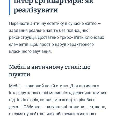
інтер’єрі квартири: як
реалізувати
Перенести античну естетику в сучасне житло —
завдання реальне навіть без повноцінної
реконструкції. Достатньо трьох–п’яти ключових
елементів, щоб простір набув характерного
класичного звучання.
Меблі в античному стилі: що
шукати
Меблі — головний носій стилю. Для античного
інтер’єру характерні масивність, деревина темних
відтінків (горіх, вишня, махагон) та різьблені
деталі. Оббивка — натуральні тканини: лен, шовк,
оксамит у нейтральних або землистих тонах.