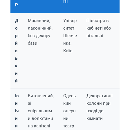
НІ
Р
Д
Масивний,
Універ
Пілястри в
о
лаконічний,
ситет
кабінеті або
рі
без декору
Шевче
вітальні
й
бази
нка,
с
Київ
ь
к
и
й
Іо
Витончений,
Одесь
Декоративні
н
зі
кий
колони при
іч
спіральним
оперн
вході до
н
и волютами
ий
кімнати
и
на капітелі
театр