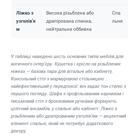
Ліжко з
Висока різьблена або
Спа
узголів’я
драпірована спинка,
льня
м
нейтральна оббивка
У таблиці наведено шість основних типів меблів для
античного інтер’єру. Кушетка і крісло на різьблених
ніжках — базова пара для вітальні або кабінету.
Консольний стіл з мармуровою стільницею
найефективніший у передпокої: він задає тон стилю з
першого погляду. Шафа з профільованим карнизом і
письмовий стіл з бронзовими ручками формують
цілісний ансамбль у спальні або кабінеті. Ліжко з
різьбленим або драпірованим узголів’ям — акцентний
елемент спальні, який не потребує додаткового
декору.