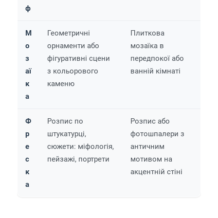
ф
М
Геометричні
Плиткова
о
орнаменти або
мозаїка в
з
фігуративні сцени
передпокої або
аї
з кольорового
ванній кімнаті
к
каменю
а
Ф
Розпис по
Розпис або
р
штукатурці,
фотошпалери з
е
сюжети: міфологія,
античним
с
пейзажі, портрети
мотивом на
к
акцентній стіні
а