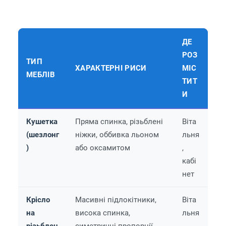
ДЕ
РОЗ
ТИП
ХАРАКТЕРНІ РИСИ
МІС
МЕБЛІВ
ТИТ
И
Кушетка
Пряма спинка, різьблені
Віта
(шезлонг
ніжки, оббивка льоном
льня
)
або оксамитом
,
кабі
нет
Крісло
Масивні підлокітники,
Віта
на
висока спинка,
льня