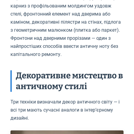
карниз з профільованим молдингом уздовж
стелі, фронтонний елемент над дверима або
каміном, декоративні пілястри на стінах, підлога
з геометричним малюнком (плитка або паркет).
Фронтони над дверними прорізами — один з
найпростіших способів ввести античну ноту без
капітального ремонту.
Декоративне мистецтво в
античному стилі
Три техніки визначали декор античного світу — і
всі три мають сучасні аналоги в інтер’єрному
дизайні.