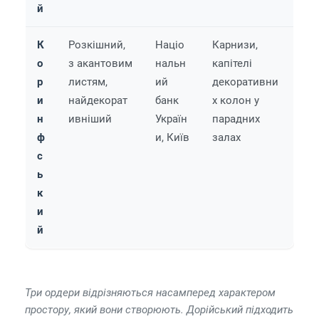
й
К
Розкішний,
Націо
Карнизи,
о
з акантовим
нальн
капітелі
р
листям,
ий
декоративни
и
найдекорат
банк
х колон у
н
ивніший
Україн
парадних
ф
и, Київ
залах
с
ь
к
и
й
Три ордери відрізняються насамперед характером
простору, який вони створюють. Дорійський підходить