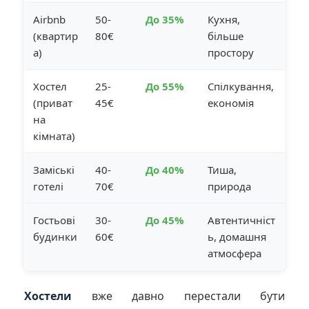
Airbnb
50-
До 35%
Кухня,
(квартир
80€
більше
а)
простору
Хостел
25-
До 55%
Спілкування,
(приват
45€
економія
на
кімната)
Заміські
40-
До 40%
Тиша,
готелі
70€
природа
Гостьові
30-
До 45%
Автентичніст
будинки
60€
ь, домашня
атмосфера
Хостели
вже давно перестали бути