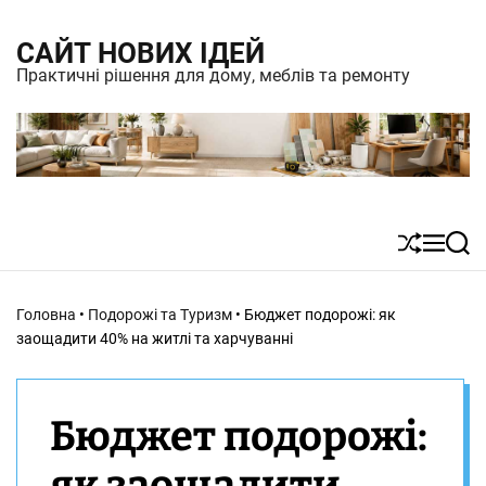
S
САЙТ НОВИХ ІДЕЙ
k
Практичні рішення для дому, меблів та ремонту
i
p
t
o
c
S
M
S
o
h
e
e
n
u
n
a
Головна
•
Подорожі та Туризм
•
Бюджет подорожі: як
t
ff
u
r
заощадити 40% на житлі та харчуванні
l
c
e
e
h
n
Бюджет подорожі:
t
як заощадити