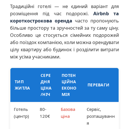
Традиційні готелі — не єдиний варіант для
розміщення під час подорожі.
Airbnb та
короткострокова оренда
часто пропонують
більше простору та зручностей за ту саму ціну.
Особливо це стосується сімейних подорожей
або поїздок компанією, коли можна орендувати
цілу квартиру або будинок і розділити витрати
між усіма учасниками.
СЕРЕ
ПОТЕН
ТИП
ДНЯ
ЦІЙНА
ПЕРЕВАГИ
ЖИТЛА
ЦІНА
ЕКОНО
/НІЧ
МІЯ
Готель
80-
Базова
Сервіс,
(центр)
120€
ціна
розташуванн
я