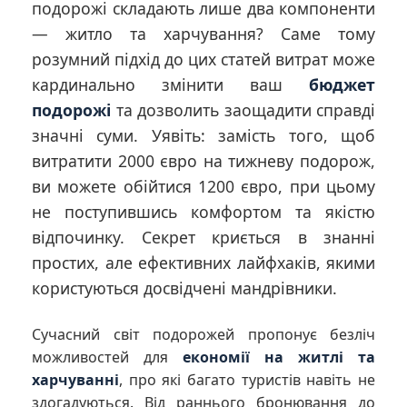
подорожі складають лише два компоненти
— житло та харчування? Саме тому
розумний підхід до цих статей витрат може
кардинально змінити ваш
бюджет
подорожі
та дозволить заощадити справді
значні суми. Уявіть: замість того, щоб
витратити 2000 євро на тижневу подорож,
ви можете обійтися 1200 євро, при цьому
не поступившись комфортом та якістю
відпочинку. Секрет криється в знанні
простих, але ефективних лайфхаків, якими
користуються досвідчені мандрівники.
Сучасний світ подорожей пропонує безліч
можливостей для
економії на житлі та
харчуванні
, про які багато туристів навіть не
здогадуються. Від раннього бронювання до