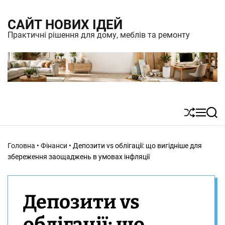
S
САЙТ НОВИХ ІДЕЙ
k
Практичні рішення для дому, меблів та ремонту
i
p
t
o
c
S
M
S
o
h
e
e
n
u
n
a
Головна
•
Фінанси
•
Депозити vs облігації: що вигідніше для
t
ff
u
r
збереження заощаджень в умовах інфляції
l
c
e
e
h
n
Депозити vs
t
облігації: що