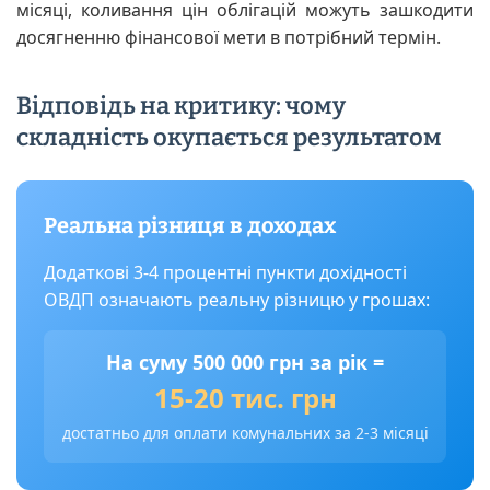
місяці, коливання цін облігацій можуть зашкодити
досягненню фінансової мети в потрібний термін.
Відповідь на критику: чому
складність окупається результатом
Реальна різниця в доходах
Додаткові 3-4 процентні пункти дохідності
ОВДП означають реальну різницю у грошах:
На суму 500 000 грн за рік =
15-20 тис. грн
достатньо для оплати комунальних за 2-3 місяці