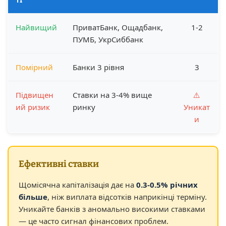
Найвищий
ПриватБанк, Ощадбанк,
1-2
ПУМБ, УкрСиббанк
Помірний
Банки 3 рівня
3
Підвищен
Ставки на 3-4% вище
⚠️
ий ризик
ринку
Уникат
и
Ефективні ставки
Щомісячна капіталізація дає на
0.3-0.5% річних
більше
, ніж виплата відсотків наприкінці терміну.
Уникайте банків з аномально високими ставками
— це часто сигнал фінансових проблем.