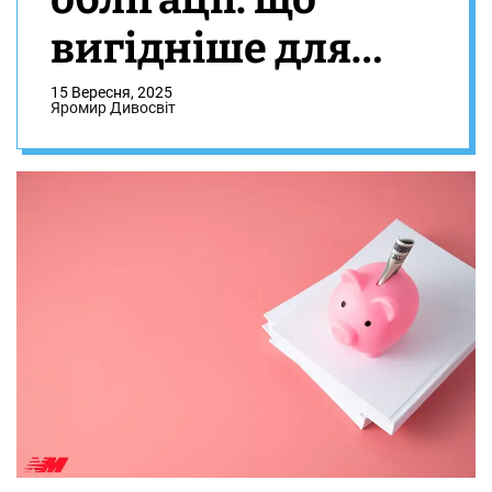
вигідніше для
збереження
15 Вересня, 2025
Яромир Дивосвіт
заощаджень в
умовах інфляції