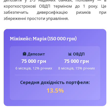
короткострокові ОВДП терміном до 1 року. Це
забезпечить диверсифікацію ризиків при
збереженні простоти управління.
Мінікейс: Марія (150 000 грн)
🏦 Депозит
📊 ОВДП
75 000 грн
75 000 грн
6 місяців, 12% річних
8 місяців, 15% річних
Середня дохідність портфеля:
13.5%