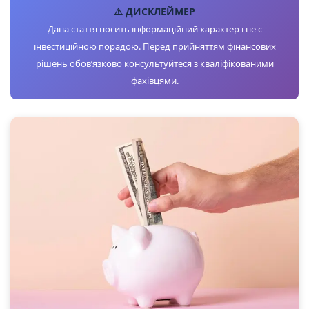
⚠️ ДИСКЛЕЙМЕР
Дана стаття носить інформаційний характер і не є
інвестиційною порадою. Перед прийняттям фінансових
рішень обов’язково консультуйтеся з кваліфікованими
фахівцями.