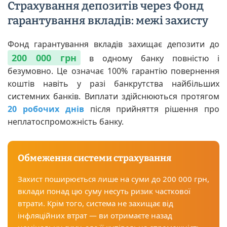
Страхування депозитів через Фонд
гарантування вкладів: межі захисту
Фонд гарантування вкладів захищає депозити до
200 000 грн
в одному банку повністю і
безумовно. Це означає 100% гарантію повернення
коштів навіть у разі банкрутства найбільших
системних банків. Виплати здійснюються протягом
20 робочих днів
після прийняття рішення про
неплатоспроможність банку.
Обмеження системи страхування
Захист поширюється лише на суми до 200 000 грн,
вклади понад цю суму несуть ризик часткової
втрати. Крім того, система не захищає від
інфляційних втрат — ви отримаєте назад