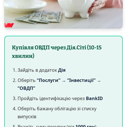
Купівля ОВДП через Дія.Сіті (10-15
хвилин)
Зайдіть в додаток
Дія
Оберіть
“Послуги” → “Інвестиції” →
“ОВДП”
Пройдіть ідентифікацію через
BankID
Оберіть бажану облігацію зі списку
випусків
Вкажіть суму покупки (від
1000 грн
)