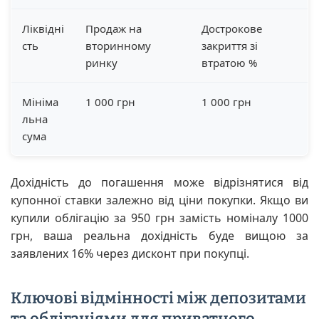
Ліквідні
Продаж на
Дострокове
сть
вторинному
закриття зі
ринку
втратою %
Мініма
1 000 грн
1 000 грн
льна
сума
Дохідність до погашення може відрізнятися від
купонної ставки залежно від ціни покупки. Якщо ви
купили облігацію за 950 грн замість номіналу 1000
грн, ваша реальна дохідність буде вищою за
заявлених 16% через дисконт при покупці.
Ключові відмінності між депозитами
та облігаціями для приватного