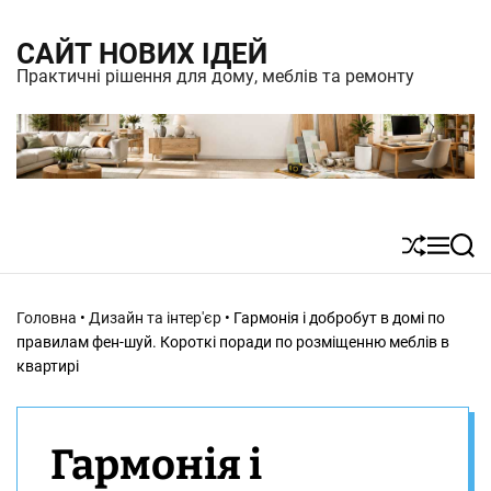
S
САЙТ НОВИХ ІДЕЙ
k
Практичні рішення для дому, меблів та ремонту
i
p
t
o
c
S
M
S
o
h
e
e
n
u
n
a
Головна
•
Дизайн та інтер'єр
•
Гармонія і добробут в домі по
t
ff
u
r
правилам фен-шуй. Короткі поради по розміщенню меблів в
l
c
e
квартирі
e
h
n
t
Гармонія і