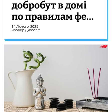
добробут в домі
по правилам фен-
шуй. Короткі
14 Лютого, 2025
Яромир Дивосвіт
поради по
розміщенню
меблів в квартирі