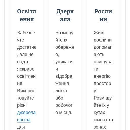
Освітл
Дзерк
Росли
ення
ала
ни
Забезпе
Розміщу
Живі
чте
йте їх
рослини
достатнє
обережн
допомаг
, але не
о,
ають
надто
уникаюч
очищува
яскраве
и
ти
освітлен
відобра
енергію
ня.
ження
простор
Викорис
ліжка
у.
товуйте
або
Розміщу
різні
робочог
йте їх у
джерела
о місця.
кутах
світла
кімнат та
для
зонах