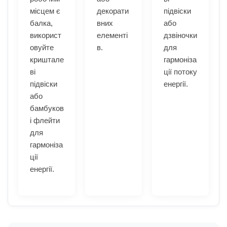
місцем є
декорати
підвіски
балка,
вних
або
використ
елементі
дзвіночки
овуйте
в.
для
криштале
гармоніза
ві
ції потоку
підвіски
енергії.
або
бамбуков
і флейти
для
гармоніза
ції
енергії.