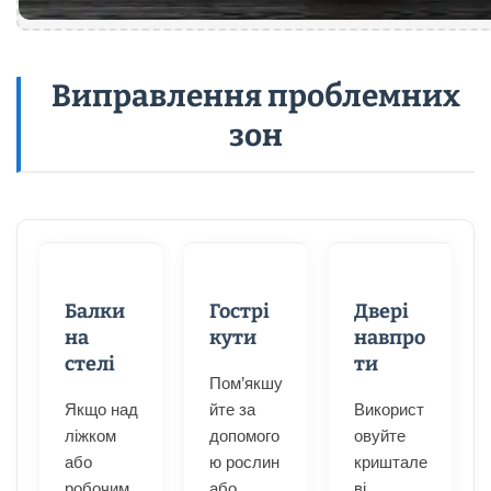
Виправлення проблемних
зон
Балки
Гострі
Двері
на
кути
навпро
стелі
ти
Пом’якшу
Якщо над
йте за
Використ
ліжком
допомого
овуйте
або
ю рослин
криштале
робочим
або
ві