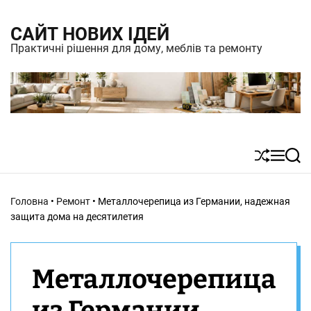
S
САЙТ НОВИХ ІДЕЙ
k
Практичні рішення для дому, меблів та ремонту
i
p
t
o
c
S
M
S
o
h
e
e
n
u
n
a
Головна
•
Ремонт
•
Металлочерепица из Германии, надежная
t
ff
u
r
защита дома на десятилетия
l
c
e
e
h
n
Металлочерепица
t
из Германии,