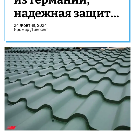
надежная защита
дома на
24 Жовтня, 2024
Яромир Дивосвіт
десятилетия