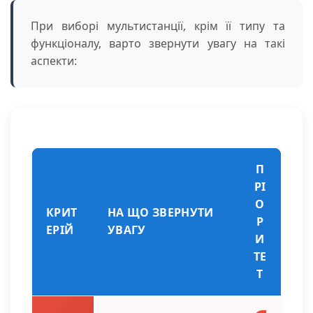
При виборі мультистанції, крім її типу та
функціоналу, варто звернути увагу на такі
аспекти:
П
РІ
О
КРИТ
НА ЩО ЗВЕРНУТИ
Р
ЕРІЙ
УВАГУ
И
ТЕ
Т