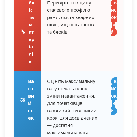
Як
Перевірте товщину
В
іс
сталевого профілю
ИС
ть
рами, якість зварних
ОК
м
швів, міцність тросів
И
🔧
ат
та блоків
Й
ер
іа
лі
в
Ва
Оцініть максимальну
В
го
вагу стека та крок
ИС
ви
зміни навантаження.
ОК
⚖️
й
Для початківців
И
ст
важливий невеликий
Й
ек
крок, для досвідчених
— достатня
максимальна вага