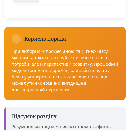
Корисна порада
При виборі між професійною та фітнес-класу
мультистанцією враховуйте не лише поточні
потреби, але й перспективи розвитку. Професійні
моделі коштують дорожче, але забезпечують
більшу універсальність та довговічність, що
може бути економічно вигідніше в
довгостроковій перспективі.
Підсумок розділу:
Розуміння різниці між професійними та фітнес-