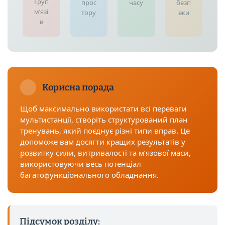
Груп
прос
часу
безп
м’язі
тору
еки
в
Корисна порада
Щоб максимально використати всі переваги
мультистанції, створіть структурований план
тренувань, який поєднує різні типи вправ. Це
допоможе вам досягти кращих результатів у
розвитку сили, витривалості та м’язової маси,
використовуючи весь потенціал
багатофункціонального обладнання.
Підсумок розділу: