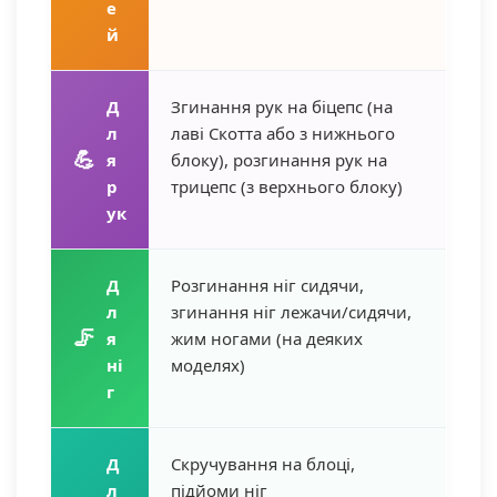
е
й
Д
Згинання рук на біцепс (на
л
лаві Скотта або з нижнього
💪
я
блоку), розгинання рук на
р
трицепс (з верхнього блоку)
ук
Д
Розгинання ніг сидячи,
л
згинання ніг лежачи/сидячи,
🦵
я
жим ногами (на деяких
ні
моделях)
г
Д
Скручування на блоці,
л
підйоми ніг