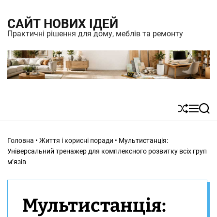
S
САЙТ НОВИХ ІДЕЙ
k
Практичні рішення для дому, меблів та ремонту
i
p
t
o
c
S
M
S
o
h
e
e
n
u
n
a
Головна
•
Життя і корисні поради
•
Мультистанція:
t
ff
u
r
Універсальний тренажер для комплексного розвитку всіх груп
l
c
e
м’язів
e
h
n
t
Мультистанція: