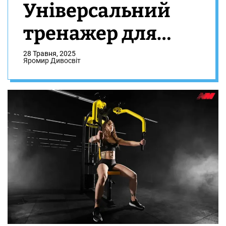
Універсальний
тренажер для
комплексного
28 Травня, 2025
Яромир Дивосвіт
розвитку всіх
груп м’язів