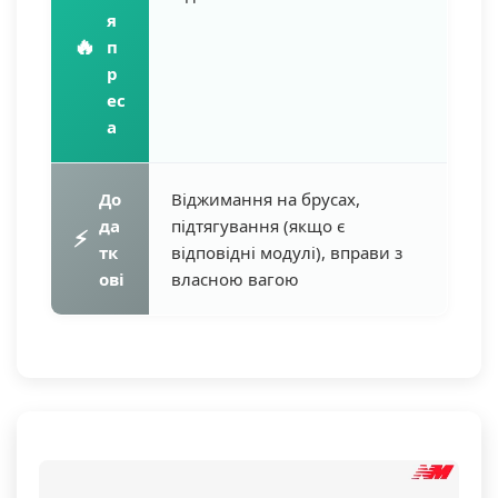
я
🔥
п
р
ес
а
До
Віджимання на брусах,
да
підтягування (якщо є
⚡
тк
відповідні модулі), вправи з
ові
власною вагою