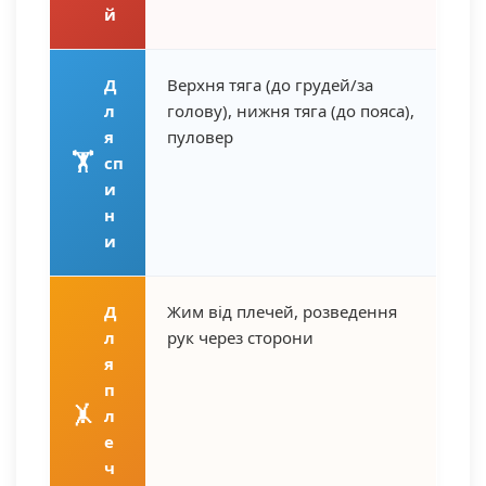
й
Д
Верхня тяга (до грудей/за
л
голову), нижня тяга (до пояса),
я
пуловер
🏋️
сп
и
н
и
Д
Жим від плечей, розведення
л
рук через сторони
я
п
🤸
л
е
ч