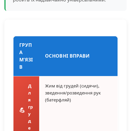
ГРУП
А
ОСНОВНІ ВПРАВИ
М’ЯЗІ
В
Д
Жим від грудей (сидячи),
л
зведення/розведення рук
я
(батерфляй)
гр
💪
у
д
е