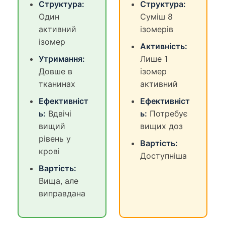
Структура:
Структура:
Один
Суміш 8
активний
ізомерів
ізомер
Активність:
Утримання:
Лише 1
Довше в
ізомер
тканинах
активний
Ефективніст
Ефективніст
ь:
Вдвічі
ь:
Потребує
вищий
вищих доз
рівень у
Вартість:
крові
Доступніша
Вартість:
Вища, але
виправдана