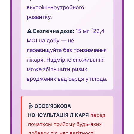
внутрішньоутробного
розвитку.
⚠️ Безпечна доза:
15 мг (22,4
МО) на добу — не
перевищуйте без призначення
лікаря. Надмірне споживання
може збільшити ризик
вроджених вад серця у плода.
🩺 ОБОВ’ЯЗКОВА
КОНСУЛЬТАЦІЯ ЛІКАРЯ
перед
початком прийому будь-яких
добавок під час вагітності.