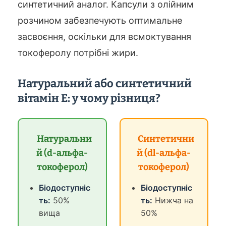
синтетичний аналог. Капсули з олійним
розчином забезпечують оптимальне
засвоєння, оскільки для всмоктування
токоферолу потрібні жири.
Натуральний або синтетичний
вітамін Е: у чому різниця?
Натуральни
Синтетични
й (d-альфа-
й (dl-альфа-
токоферол)
токоферол)
Біодоступніс
Біодоступніс
ть:
50%
ть:
Нижча на
вища
50%