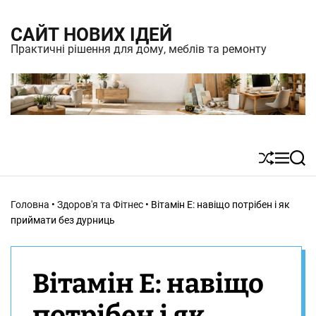
S
САЙТ НОВИХ ІДЕЙ
k
Практичні рішення для дому, меблів та ремонту
i
p
t
o
c
S
M
S
o
h
e
e
n
u
n
a
Головна
•
Здоров'я та Фітнес
•
Вітамін Е: навіщо потрібен і як
t
ff
u
r
приймати без дурниць
l
c
e
e
h
n
Вітамін Е: навіщо
t
потрібен і як