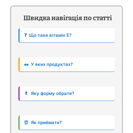
Швидка навігація по статті
❓
Що таке вітамін Е?
🥜
У яких продуктах?
💊
Яку форму обрати?
⏰
Як приймати?