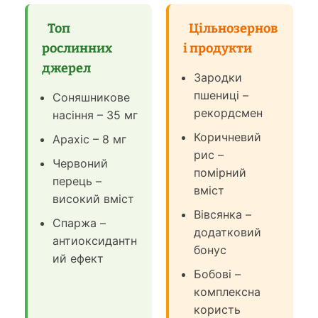
Топ
Цільнозернов
рослинних
і продукти
джерел
Зародки
пшениці –
Соняшникове
рекордсмен
насіння – 35 мг
Коричневий
Арахіс – 8 мг
рис –
Червоний
помірний
перець –
вміст
високий вміст
Вівсянка –
Спаржа –
додатковий
антиоксидантн
бонус
ий ефект
Бобові –
комплексна
користь