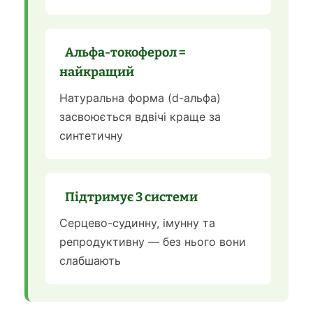
Альфа-токоферол =
найкращий
Натуральна форма (d-альфа)
засвоюється вдвічі краще за
синтетичну
Підтримує 3 системи
Серцево-судинну, імунну та
репродуктивну — без нього вони
слабшають