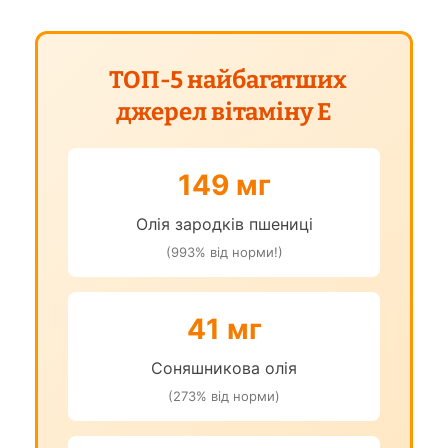
ТОП-5 найбагатших
джерел вітаміну Е
149 мг
Олія зародків пшениці
(993% від норми!)
41 мг
Соняшникова олія
(273% від норми)