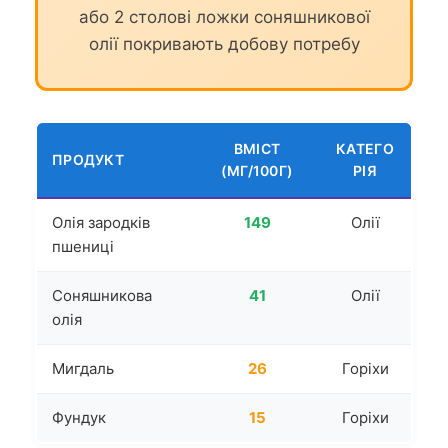
або 2 столові ложки соняшникової
олії покривають добову потребу
ВМІСТ
КАТЕГО
ПРОДУКТ
(МГ/100Г)
РІЯ
Олія зародків
149
Олії
пшениці
Соняшникова
41
Олії
олія
Мигдаль
26
Горіхи
Фундук
15
Горіхи