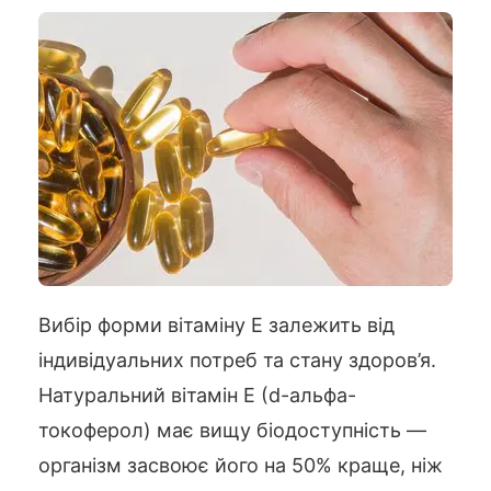
Вибір форми вітаміну Е залежить від
індивідуальних потреб та стану здоров’я.
Натуральний вітамін Е (d-альфа-
токоферол) має вищу біодоступність —
організм засвоює його на 50% краще, ніж