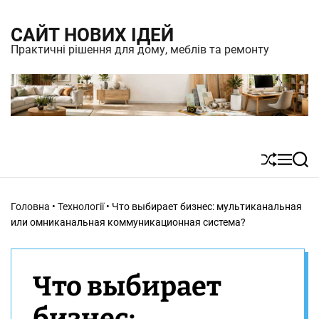
S
САЙТ НОВИХ ІДЕЙ
k
Практичні рішення для дому, меблів та ремонту
i
p
t
o
c
S
M
S
o
h
e
e
n
u
n
a
Головна
•
Технології
•
Что выбирает бизнес: мультиканальная
t
ff
u
r
или омниканальная коммуникационная система?
l
c
e
e
h
n
Что выбирает
t
бизнес: