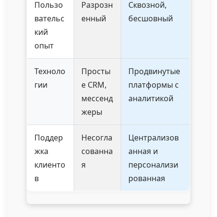
Пользо
Разрозн
Сквозной,
вательс
енный
бесшовный
кий
опыт
Техноло
Просты
Продвинутые
гии
е CRM,
платформы с
мессенд
аналитикой
жеры
Поддер
Несогла
Централизов
жка
сованна
анная и
клиенто
я
персонализи
в
рованная