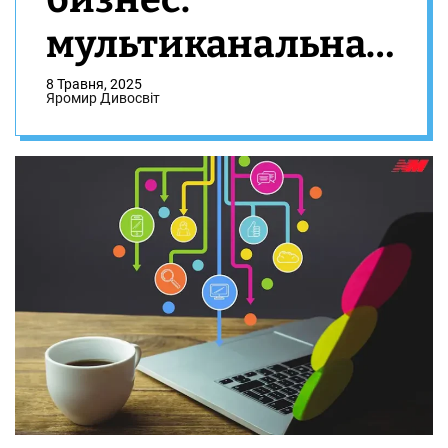
мультиканальная
или
8 Травня, 2025
Яромир Дивосвіт
омниканальная
коммуникационн
ая система?